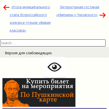
Навигация
Итоги муниципального
Литературная гостиная
по
этапа Всероссийского
«Именины у Чуковского»
записям
конкурса чтецов «Живая
классика»
Search
for:
Версия для слабовидящих