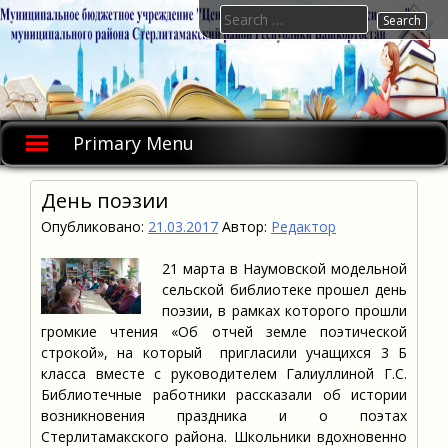
Skip
Search
to
for:
content
Primary Menu
День поэзии
Опубликовано:
21.03.2017
Автор:
Редактор
21 марта в Наумовской модельной
сельской библиотеке прошел день
поэзии, в рамках которого прошли
громкие чтения «Об отчей земле поэтической
строкой», на который пригласили учащихся 3 Б
класса вместе с руководителем Галиуллиной Г.С.
Библиотечные работники рассказали об истории
возникновения праздника и о поэтах
Стерлитамакского района. Школьники вдохновенно