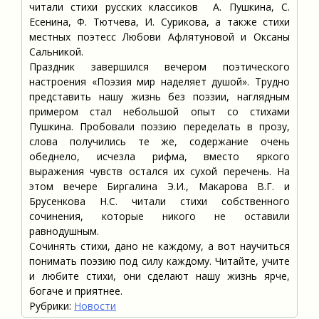
читали стихи русских классиков А. Пушкина, С.
Есенина, Ф. Тютчева, И. Сурикова, а также стихи
местных поэтесс Любови Афлятуновой и Оксаны
Сальникой.
Праздник завершился вечером поэтического
настроения «Поэзия мир наделяет душой». Трудно
представить нашу жизнь без поэзии, наглядным
примером стал небольшой опыт со стихами
Пушкина. Пробовали поэзию переделать в прозу,
слова получились те же, содержание очень
обеднело, исчезла рифма, вместо яркого
выражения чувств остался их сухой перечень. На
этом вечере Биргалина Э.И., Макарова В.Г. и
Брусенкова Н.С. читали стихи собственного
сочинения, которые никого не оставили
равнодушным.
Сочинять стихи, дано не каждому, а вот научиться
понимать поэзию под силу каждому. Читайте, учите
и любите стихи, они сделают нашу жизнь ярче,
богаче и приятнее.
Рубрики:
Новости