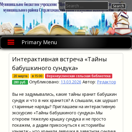
Skip
Search
to
for:
content
Primary Menu
Интерактивная встреча «Тайны
бабушкиного сундука»
20 марта
в
15:00
Верхнеуслинская сельская библиотека
Опубликовано:
13.03.2026
Автор:
Редактор
280 руб.
Вы не задумывались, какие тайны хранит бабушкин
сундук и что в них хранится? А слышали, как шуршат
старинные наряды? Приглашаем на интерактивную
экскурсию «Тайны бабушкиного сундука».Мы
откроем тяжелую крышку сундука и не просто
покажем, а дадим прикоснуться к истории!Вы
узнаете:– что хранили девушки в заветном сундуке