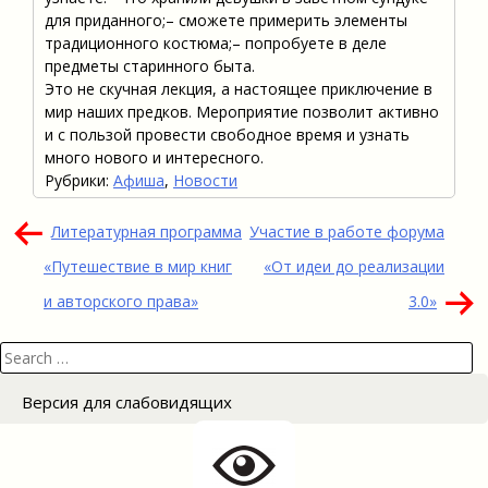
для приданного;– сможете примерить элементы
традиционного костюма;– попробуете в деле
предметы старинного быта.
Это не скучная лекция, а настоящее приключение в
мир наших предков. Мероприятие позволит активно
и с пользой провести свободное время и узнать
много нового и интересного.
Рубрики:
Афиша
,
Новости
Навигация
Литературная программа
Участие в работе форума
по
«Путешествие в мир книг
«От идеи до реализации
записям
и авторского права»
3.0»
Search
for:
Версия для слабовидящих