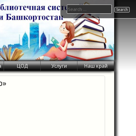
Search
for:
а
ЦОД
Услуги
Наш край
р»