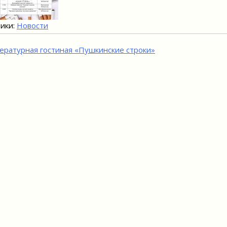
ики:
Новости
игация
ературная гостиная «Пушкинские строки»
исям