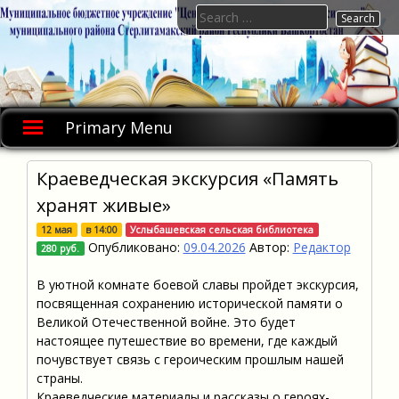
Skip
Search
to
for:
content
Primary Menu
Краеведческая экскурсия «Память
хранят живые»
12 мая
в
14:00
Услыбашевская сельская библиотека
Опубликовано:
09.04.2026
Автор:
Редактор
280 руб.
В уютной комнате боевой славы пройдет экскурсия,
посвященная сохранению исторической памяти о
Великой Отечественной войне. Это будет
настоящее путешествие во времени, где каждый
почувствует связь с героическим прошлым нашей
страны.
Краеведческие материалы и рассказы о героях-