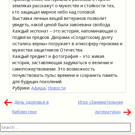
земляках расскажут о мужестве и стойкости тех,
кто защищал мирное небо над головой.
Выставка личных вещей ветеранов позволит
увидеть, какой ценой была завоевана свобода.
Каждый экспонат – это история, напоминающая о
подвигах предков. Диорама «Солдатскому долгу
остались верны» погружает в атмосферу героизма и
мужества защитников Отечества.
Каждый предмет и фотография – это живая
история, заставляющая задуматься о величии и
самопожертвовании. Это возможность
почувствовать пульс времени и сохранить память
для будущих поколений.
Рубрики:
Афиша
,
Новости
Навигация
День здоровья в
Игра «Занимательная
по
библиотеке
литература»
записям
Search
for: