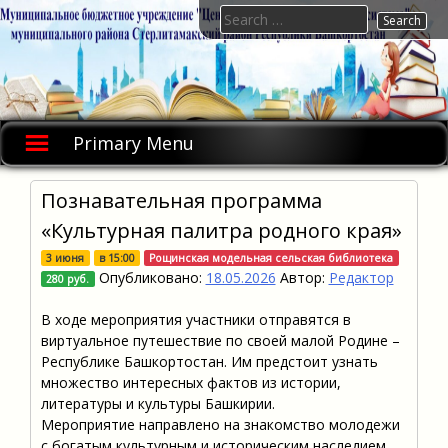
Skip
Search
to
for:
content
Primary Menu
Познавательная программа
«Культурная палитра родного края»
3 июня
в
15:00
Рощинская модельная сельская библиотека
Опубликовано:
18.05.2026
Автор:
Редактор
280 руб.
В ходе мероприятия участники отправятся в
виртуальное путешествие по своей малой Родине –
Республике Башкортостан. Им предстоит узнать
множество интересных фактов из истории,
литературы и культуры Башкирии.
Мероприятие направлено на знакомство молодежи
с богатым культурным и историческим наследием