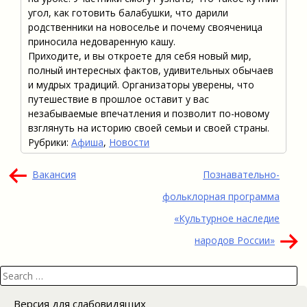
угол, как готовить балабушки, что дарили
родственники на новоселье и почему свояченица
приносила недоваренную кашу.
Приходите, и вы откроете для себя новый мир,
полный интересных фактов, удивительных обычаев
и мудрых традиций. Организаторы уверены, что
путешествие в прошлое оставит у вас
незабываемые впечатления и позволит по-новому
взглянуть на историю своей семьи и своей страны.
Рубрики:
Афиша
,
Новости
Навигация
Вакансия
Познавательно-
по
фольклорная программа
записям
«Культурное наследие
народов России»
Search
for:
Версия для слабовидящих