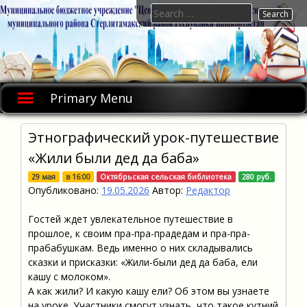
Skip
Search
to
for:
content
Primary Menu
Этнографический урок-путешествие
«Жили были дед да баба»
29 мая
в
16:00
Октябрьская сельская библиотека
280 руб.
Опубликовано:
19.05.2026
Автор:
Редактор
Гостей ждет увлекательное путешествие в
прошлое, к своим пра-пра-прадедам и пра-пра-
прабабушкам. Ведь именно о них складывались
сказки и присказки: «Жили-были дед да баба, ели
кашу с молоком».
А как жили? И какую кашу ели? Об этом вы узнаете
на уроке. Участники смогут узнать, что такое кутний