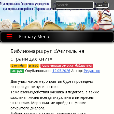
Skip
Search
to
for:
content
Primary Menu
Библиомаршрут «Учитель на
страницах книг»
2 октября
в
16:00
Алатанинская сельская библиотека
Опубликовано:
19.05.2026
Автор:
Редактор
280 руб.
Для участников мероприятия будет проведено
литературное путешествие.
Тема взаимодействия ученика и педагога, а также
школьная жизнь всегда актуальны и интересны
читателям. Мероприятие пройдет в форме
открытого диалога.
Библиотекарь расскажет пользователям о