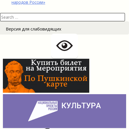
народов России»
Search
for:
Версия для слабовидящих