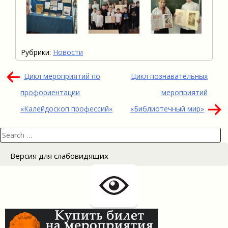
Рубрики:
Новости
Навигация
Цикл мероприятий по
Цикл познавательных
по
профориентации
мероприятий
записям
«Калейдоскоп профессий»
«Библиотечный мир»
Search
for:
Версия для слабовидящих