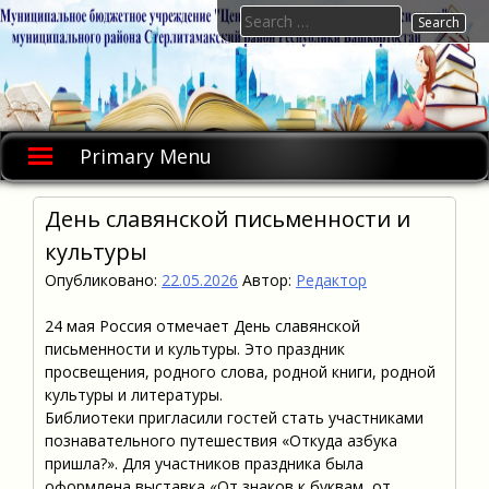
Skip
Search
to
for:
content
Primary Menu
День славянской письменности и
культуры
Опубликовано:
22.05.2026
Автор:
Редактор
24 мая Россия отмечает День славянской
письменности и культуры. Это праздник
просвещения, родного слова, родной книги, родной
культуры и литературы.
Библиотеки пригласили гостей стать участниками
познавательного путешествия «Откуда азбука
пришла?». Для участников праздника была
оформлена выставка «От знаков к буквам, от