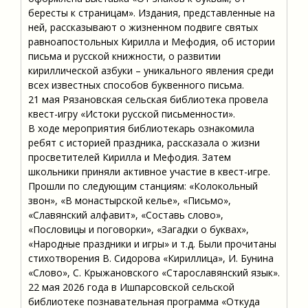
бересты к страницам». Издания, представленные на
ней, рассказывают о жизненном подвиге святых
равноапостольных Кирилла и Мефодия, об истории
письма и русской книжности, о развитии
кириллической азбуки – уникального явления среди
всех известных способов буквенного письма.
21 мая Рязановская сельская библиотека провела
квест-игру «Истоки русской письменности».
В ходе мероприятия библиотекарь ознакомила
ребят с историей праздника, рассказала о жизни
просветителей Кирилла и Мефодия. Затем
школьники приняли активное участие в квест-игре.
Прошли по следующим станциям: «Колокольный
звон», «В монастырской келье», «Письмо»,
«Славянский алфавит», «Составь слово»,
«Пословицы и поговорки», «Загадки о буквах»,
«Народные праздники и игры» и т.д. Были прочитаны
стихотворения В. Сидорова «Кириллица», И. Бунина
«Слово», С. Крыжановского «Старославянский язык».
22 мая 2026 года в Ишпарсовской сельской
библиотеке познавательная программа «Откуда