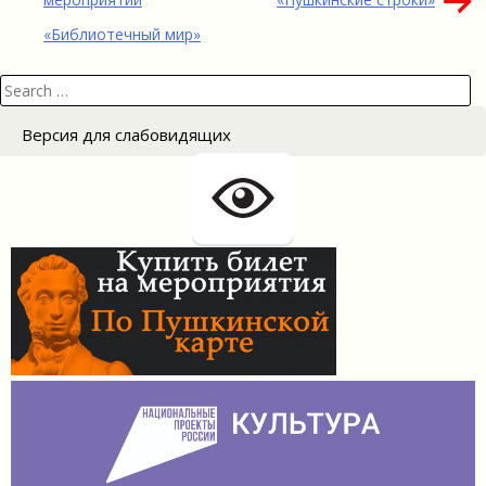
записям
«Библиотечный мир»
Search
for:
Версия для слабовидящих