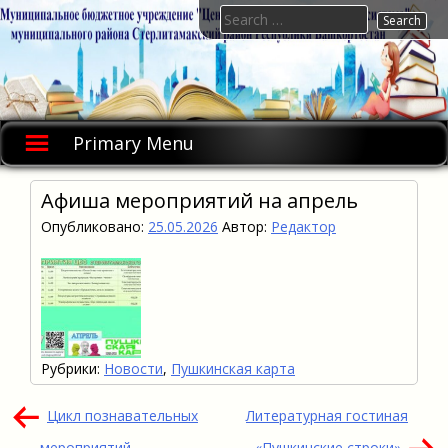
Skip
Search
to
for:
content
Primary Menu
Афиша мероприятий на апрель
Опубликовано:
25.05.2026
Автор:
Редактор
Рубрики:
Новости
,
Пушкинская карта
Навигация
Цикл познавательных
Литературная гостиная
по
мероприятий
«Пушкинские строки»