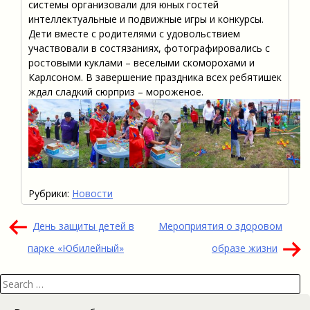
системы организовали для юных гостей
интеллектуальные и подвижные игры и конкурсы.
Дети вместе с родителями с удовольствием
участвовали в состязаниях, фотографировались с
ростовыми куклами – веселыми скоморохами и
Карлсоном. В завершение праздника всех ребятишек
ждал сладкий сюрприз – мороженое.
Рубрики:
Новости
Навигация
День защиты детей в
Мероприятия о здоровом
по
парке «Юбилейный»
образе жизни
записям
Search
for: