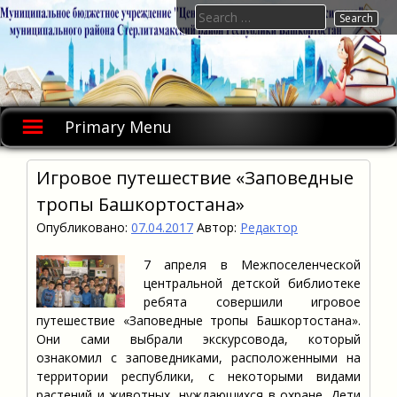
Skip
Search
to
for:
content
Primary Menu
Игровое путешествие «Заповедные
тропы Башкортостана»
Опубликовано:
07.04.2017
Автор:
Редактор
7 апреля в Межпоселенческой
центральной детской библиотеке
ребята совершили игровое
путешествие «Заповедные тропы Башкортостана».
Они сами выбрали экскурсовода, который
ознакомил с заповедниками, расположенными на
территории республики, с некоторыми видами
растений и животных, нуждающихся в охране. Дети