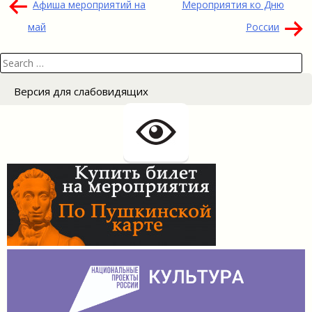
Навигация
Афиша мероприятий на
Мероприятия ко Дню
по
май
России
записям
Search
for:
Версия для слабовидящих