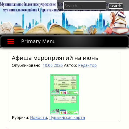
Skip
Search
to
for:
content
Primary Menu
Афиша мероприятий на июнь
Опубликовано:
10.06.2026
Автор:
Редактор
Рубрики:
Новости
,
Пушкинская карта