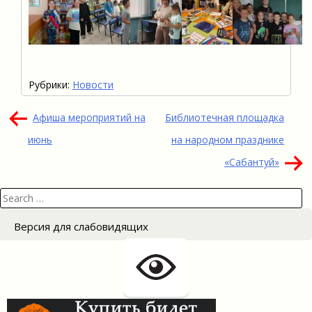
Рубрики:
Новости
Навигация
Афиша мероприятий на
Библиотечная площадка
по
июнь
на народном празднике
записям
«Сабантуй»
Search
for:
Версия для слабовидящих