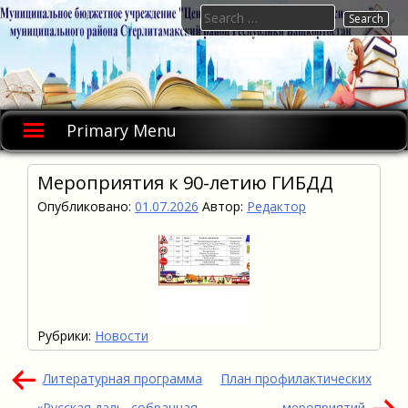
Skip
Search
to
for:
content
Primary Menu
Мероприятия к 90-летию ГИБДД
Опубликовано:
01.07.2026
Автор:
Редактор
Рубрики:
Новости
Навигация
Литературная программа
План профилактических
по
«Русская даль, собранная
мероприятий