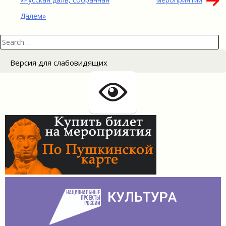
записям
Далем»
Search
for:
Версия для слабовидящих