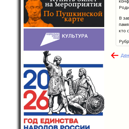
конф
Роди
В за
памя
кто 
Рубр
Нав
Ден
по
зап