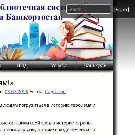
Search
for:
а
ЦОД
Услуги
Наш край
ям!»
о:
08.07.2026
Автор:
Редактор
м людям погрузиться в историю героизма и
рые оставили свой след в истории страны.
твенной войны; а также в ходе чеченского