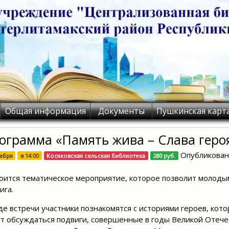
Общая информация
Документы
Пушкинская карт
ограмма «Память жива – Слава геро
Опубликован
кабря
в
14:00
Косяковская сельская библиотека
280 руб.
оится тематическое мероприятие, которое позволит молоды
ига.
де встречи участники познакомятся с историями героев, кото
т обсуждаться подвиги, совершенные в годы Великой Отечес