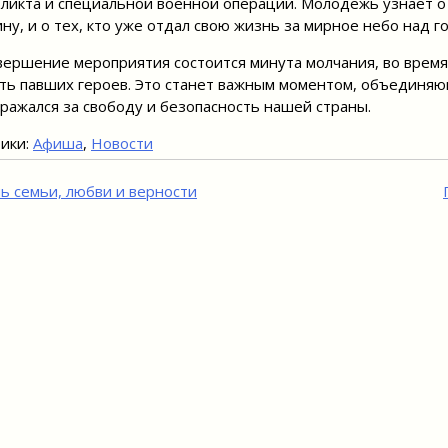
ликта и специальной военной операции. Молодежь узнает о
ну, и о тех, кто уже отдал свою жизнь за мирное небо над г
вершение мероприятия состоится минута молчания, во время
ть павших героев. Это станет важным моментом, объединяющ
сражался за свободу и безопасность нашей страны.
ики:
Афиша
,
Новости
игация
ь семьи, любви и верности
исям