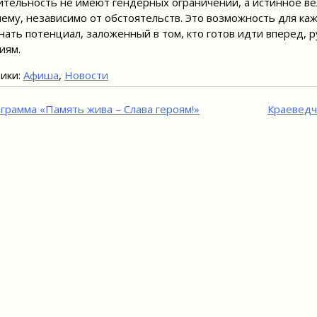
тельность не имеют гендерных ограничений, а истинное вел
ему, независимо от обстоятельств. Это возможность для каж
нать потенциал, заложенный в том, кто готов идти вперед, 
иям.
ики:
Афиша
,
Новости
игация
грамма «Память жива – Слава героям!»
Краеведч
исям