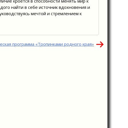
ичие кроется в способности менять мир к
дого найти в себе источник вдохновения и
руководствуясь мечтой и стремлением к
еская программа «Тропинками родного края»