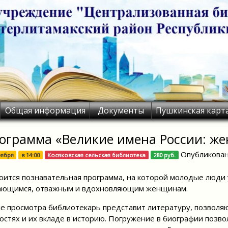
Общая информация
Документы
Пушкинская карт
ограмма «Великие имена России: ж
Опубликова
оября
в
14:00
Косяковская сельская библиотека
280 руб.
оится познавательная программа, на которой молодые люд
ающимся, отважным и вдохновляющим женщинам.
е просмотра библиотекарь представит литературу, позвол
остях и их вкладе в историю. Погружение в биографии позвол