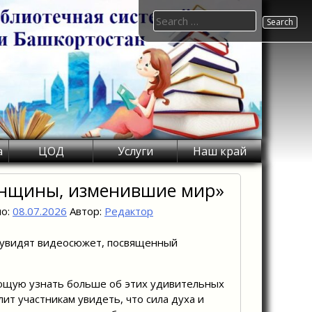
Search
for:
а
ЦОД
Услуги
Наш край
енщины, изменившие мир»
но:
08.07.2026
Автор:
Редактор
и увидят видеосюжет, посвященный
яющую узнать больше об этих удивительных
ит участникам увидеть, что сила духа и