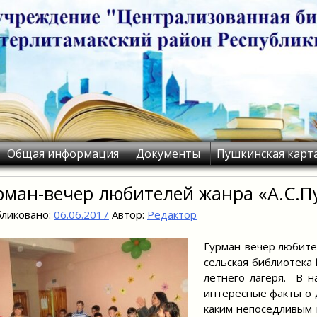
Общая информация
Документы
Пушкинская карт
рман-вечер любителей жанра «А.С.
ликовано:
06.06.2017
Автор:
Редактор
Гурман-вечер любите
сельская библиотека
летнего лагеря. В н
интересные факты о д
каким непоседливым