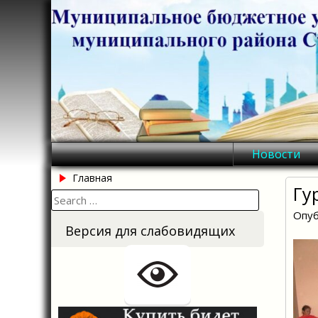
Skip
to
content
Новости
Главная
Гу
Search
for:
Опуб
Версия для слабовидящих