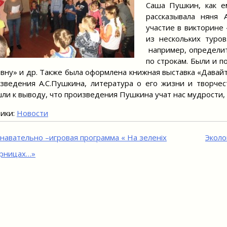
Саша Пушкин, как е
рассказывала няня 
участие в викторине
из нескольких туров
например, определить
по строкам. Были и 
вну» и др. Также была оформлена книжная выставка «Давай
зведения А.С.Пушкина, литература о его жизни и творче
ли к выводу, что произведения Пушкина учат нас мудрости, д
ики:
Новости
игация
навательно –игровая программа « На зеленіх
Эколо
рницах…»
исям