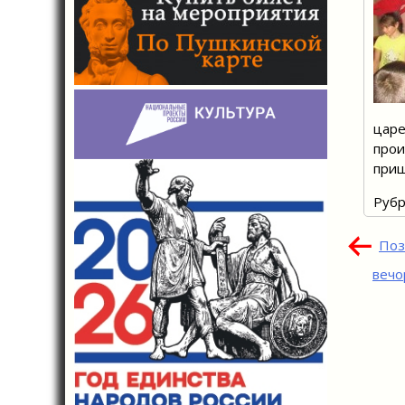
царе
прои
приш
Рубр
Нав
Поз
по
вечо
зап