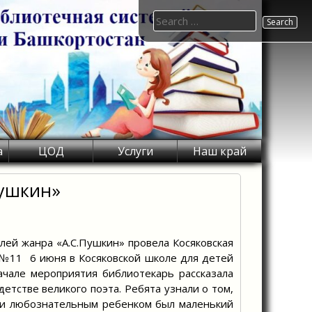
Search
for:
а
ЦОД
Услуги
Наш край
Пушкин»
лей жанра «А.С.Пушкин» провела Косяковская
 №11 6 июня в Косяковской школе для детей
ачале мероприятия библиотекарь рассказала
етстве великого поэта. Ребята узнали о том,
 и любознательным ребенком был маленький