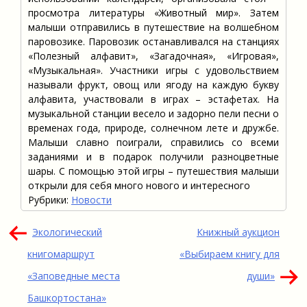
просмотра литературы «Животный мир». Затем
малыши отправились в путешествие на волшебном
паровозике. Паровозик останавливался на станциях
«Полезный алфавит», «Загадочная», «Игровая»,
«Музыкальная». Участники игры с удовольствием
называли фрукт, овощ или ягоду на каждую букву
алфавита, участвовали в играх – эстафетах. На
музыкальной станции весело и задорно пели песни о
временах года, природе, солнечном лете и дружбе.
Малыши славно поиграли, справились со всеми
заданиями и в подарок получили разноцветные
шары. С помощью этой игры – путешествия малыши
открыли для себя много нового и интересного
Рубрики:
Новости
Навигация
Экологический
Книжный аукцион
по
книгомаршрут
«Выбираем книгу для
записям
«Заповедные места
души»
Башкортостана»