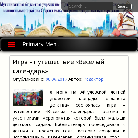
Skip
Search
to
for:
content
Primary Menu
Игра – путешествие «Веселый
календарь»
Опубликовано:
08.06.2017
Автор:
Редактор
8 июня на Айгулевской летней
дворовой площадке «Планета
детства» состоялась игра –
путешествие «Веселый календарь», гостями и
участниками мероприятия которой были малыши
детского садика. Библиотекарь побеседовала с
детьми о временах года, истории создании и
использовании календарей, организовала стол –