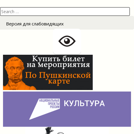
Search
for:
Версия для слабовидящих