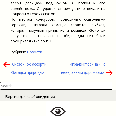
тремя девицами под окном. С попом и его
семейством… С удовольствием дети отвечали на
вопросы о героях сказок.
По итогам конкурсов, проводимых сказочными
героями, выиграла команда «Золотая рыбка»,
которая получили призы, но и команда «Золотой
петушок» не осталась в обиде, для них были
поощрительные призы.
Рубрики:
Новости
Навигация
Сказочное ассорти
Игра-викторина «По
по
«Загадки природы»
неведанным дорожкам»
записям
Search
for:
Версия для слабовидящих