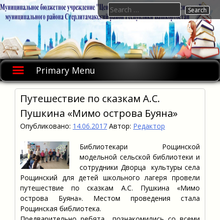
Skip
Search
to
for:
content
Primary Menu
Путешествие по сказкам А.С.
Пушкина «Мимо острова Буяна»
Опубликовано:
14.06.2017
Автор:
Редактор
Библиотекари Рощинской
модельной сельской библиотеки и
сотрудники Дворца культуры села
Рощинский для детей школьного лагеря провели
путешествие по сказкам А.С. Пушкина «Мимо
острова Буяна». Местом проведения стала
Рощинская библиотека.
Предварительно ребята познакомились со всеми