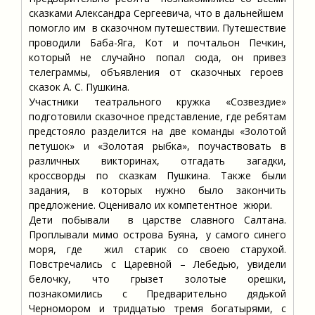
сказками Александра Сергеевича, что в дальнейшем
помогло им в сказочном путешествии. Путешествие
проводили Баба-Яга, Кот и почтальон Печкин,
который не случайно попал сюда, он привез
телеграммы, объявления от сказочных героев
сказок А. С. Пушкина.
Участники театрального кружка «Созвездие»
подготовили сказочное представление, где ребятам
предстояло разделится на две команды «Золотой
петушок» и «Золотая рыбка», поучаствовать в
различных викторинах, отгадать загадки,
кроссворды по сказкам Пушкина. Также были
задания, в которых нужно было закончить
предложение. Оценивало их компетентное жюри.
Дети побывали в царстве славного Салтана.
Проплывали мимо острова Буяна, у самого синего
моря, где жил старик со своею старухой.
Повстречались с Царевной – Лебедью, увидели
белочку, что грызет золотые орешки,
познакомились с Предварительно дядькой
Черномором и тридцатью тремя богатырями, с