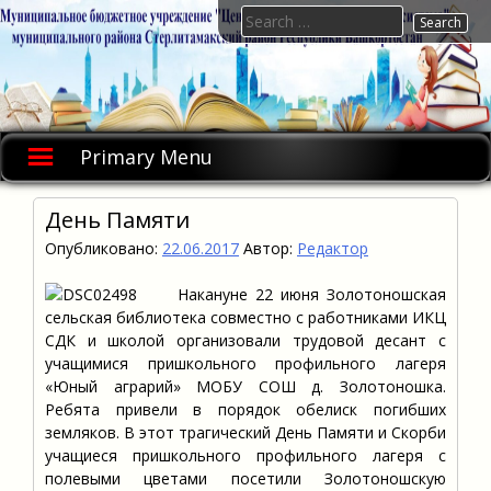
Skip
Search
to
for:
content
Primary Menu
День Памяти
Опубликовано:
22.06.2017
Автор:
Редактор
Накануне 22 июня Золотоношская
сельская библиотека совместно с работниками ИКЦ
СДК и школой организовали трудовой десант с
учащимися пришкольного профильного лагеря
«Юный аграрий» МОБУ СОШ д. Золотоношка.
Ребята привели в порядок обелиск погибших
земляков. В этот трагический День Памяти и Скорби
учащиеся пришкольного профильного лагеря с
полевыми цветами посетили Золотоношскую