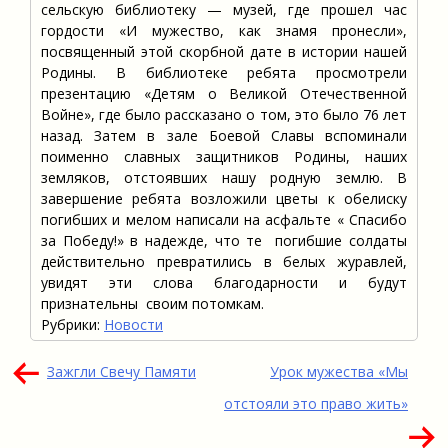
сельскую библиотеку — музей, где прошел час
гордости «И мужество, как знамя пронесли»,
посвященный этой скорбной дате в истории нашей
Родины. В библиотеке ребята просмотрели
презентацию «Детям о Великой Отечественной
Войне», где было рассказано о том, это было 76 лет
назад. Затем в зале Боевой Славы вспоминали
поименно славных защитников Родины, наших
земляков, отстоявших нашу родную землю. В
завершение ребята возложили цветы к обелиску
погибших и мелом написали на асфальте « Спасибо
за Победу!» в надежде, что те погибшие солдаты
действительно превратились в белых журавлей,
увидят эти слова благодарности и будут
признательны своим потомкам.
Рубрики:
Новости
Навигация
Зажгли Свечу Памяти
Урок мужества «Мы
по
отстояли это право жить»
записям