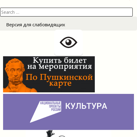
Search
for:
Версия для слабовидящих