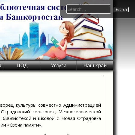
Search
for:
а
ЦОД
Услуги
Наш край
ворец культуры совместно Администрацией
 Отрадовский сельсовет, Межпоселенческой
 библиотекой и школой с. Новая Отрадовка
ции «Свеча памяти».