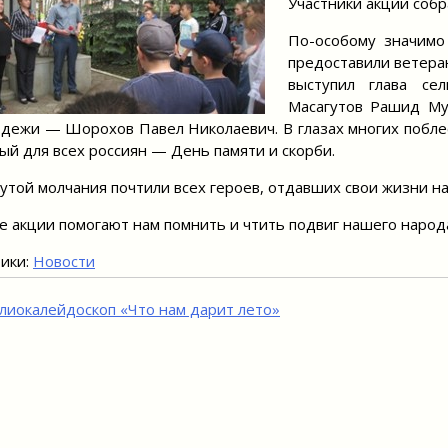
Участники акции собр
По-особому значимо
предоставили ветера
выступил глава сел
Масагутов Рашид Му
дежи — Шорохов Павел Николаевич. В глазах многих поблес
ый для всех россиян — День памяти и скорби.
той молчания почтили всех героев, отдавших свои жизни на 
е акции помогают нам помнить и чтить подвиг нашего народ
ики:
Новости
игация
лиокалейдоскоп «Что нам дарит лето»
исям