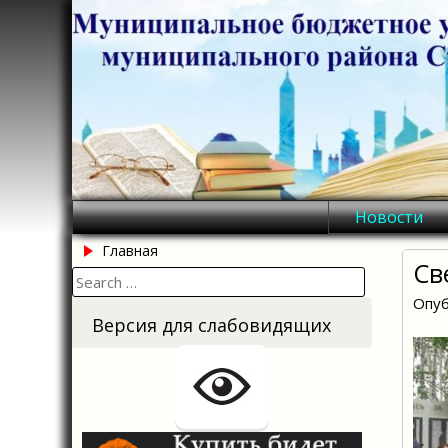
Skip
to
content
Новости
Главная
Св
Search
for:
Опуб
Версия для слабовидящих