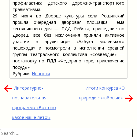
профилактика детского дорожно-транспортного
травматизма.
29 июня во Дворце культуры села Рощинский
прошла очередная дворовая площадка. Тема
сегодняшнего дня — ПДД. Ребята, пришедшие во
Дворец, все без исключения приняли активное
участие в эрудит-игре «Азбука маленького
пешехода» и посмотрели в исполнении средней
группы театрального коллектива «Созвездие» —
постановку по ПДД «Федорино горе, приключение
посуды».
Рубрики:
Новости
Навигация
Литературно-
Итоги конкурса «О
по
познавательная
природе с любовью»
записям
программа «Вот оно
какое наше лето!»
Search