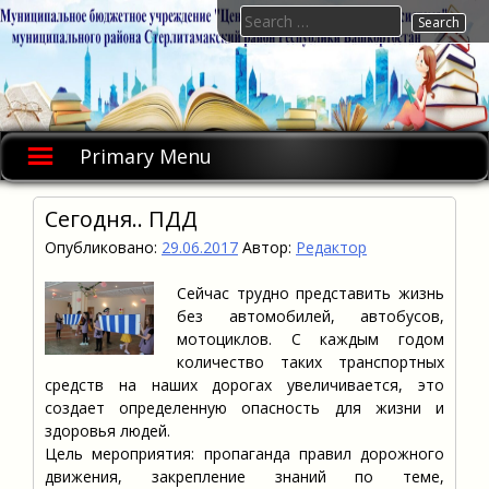
Skip
Search
to
for:
content
Primary Menu
Сегодня.. ПДД
Опубликовано:
29.06.2017
Автор:
Редактор
Сейчас трудно представить жизнь
без автомобилей, автобусов,
мотоциклов. С каждым годом
количество таких транспортных
средств на наших дорогах увеличивается, это
создает определенную опасность для жизни и
здоровья людей.
Цель мероприятия: пропаганда правил дорожного
движения, закрепление знаний по теме,