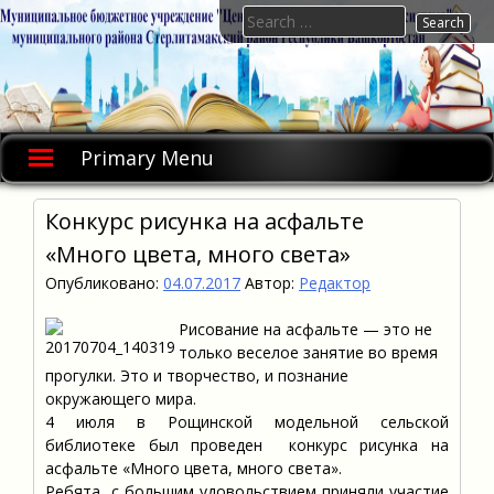
Skip
Search
to
for:
content
Primary Menu
Конкурс рисунка на асфальте
«Много цвета, много света»
Опубликовано:
04.07.2017
Автор:
Редактор
Рисование на асфальте — это не
только веселое занятие во время
прогулки. Это и творчество, и познание
окружающего мира.
4 июля в Рощинской модельной сельской
библиотеке был проведен конкурс рисунка на
асфальте «Много цвета, много света».
Ребята с большим удовольствием приняли участие