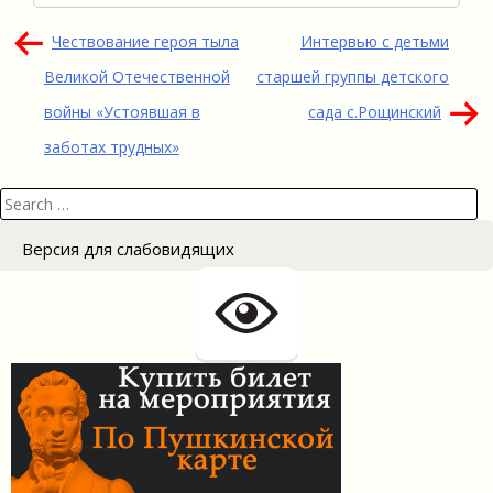
Навигация
Чествование героя тыла
Интервью с детьми
по
Великой Отечественной
старшей группы детского
записям
войны «Устоявшая в
сада с.Рощинский
заботах трудных»
Search
for:
Версия для слабовидящих