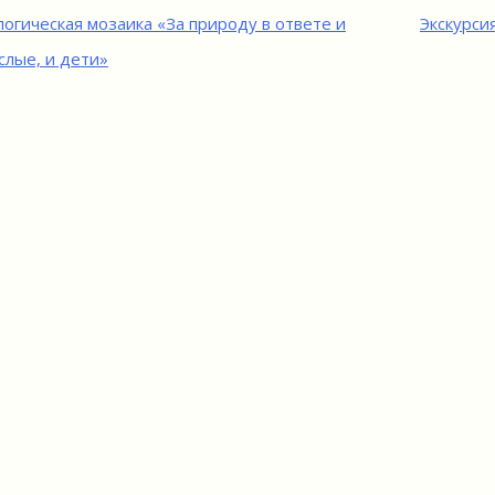
игация
логическая мозаика «За природу в ответе и
Экскурси
слые, и дети»
исям