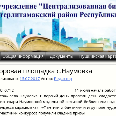
Общая информация
Документы
Пушкинская карт
оровая площадка с.Наумовка
ликовано:
15.07.2017
Автор:
Редактор
11 июля начала рабо
тва» села Наумовка. В первый день провели день сладос
иотекари Наумовской модельной сельской библиотеки под
нцесса карамелька», «Фантики и бантики» и игру поле-чуде
участники конкурсов получили сладкие призы.