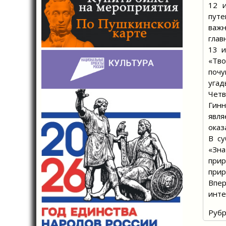
12 
путе
важн
глав
13 и
«Тво
почу
угад
Четв
Гинн
явл
оказ
В су
«Зна
при
прир
Впер
инте
Рубр