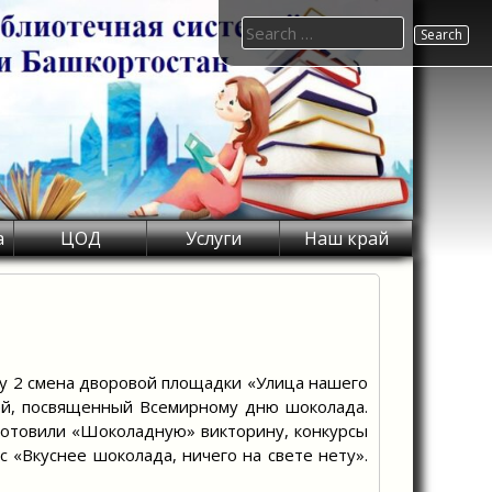
Search
for:
а
ЦОД
Услуги
Наш край
ту 2 смена дворовой площадки «Улица нашего
тей, посвященный Всемирному дню шоколада.
готовили «Шоколадную» викторину, конкурсы
с «Вкуснее шоколада, ничего на свете нету».