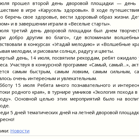
июля прошел второй день дворовой площадки — день зд
шествие в игре «Карусель здоровья». В ходе путешествия
о беречь свое здоровье, вести здоровый образ жизни. Де
ном» и в завершении играли в «Веселые старты».
юля третий день дворовой площадки был днем творчеств
ри добро другим во благо», где вспоминали волшебные
вствовали в конкурсах «Угадай мелодию» и «Волшебные кра
ывая мелодии, и рисовали солнце, радугу и цветы.
ертый день, 14 июля, посвятили рекордам, ребят ожидало 
еса. Участвуя в конкурсной программе «Самый, самый…», акт
яется самым быстрым, самым ловким, самым сильным, с
алось очень интересным и увлекательным.
бботу 15 июля Ребята много познавательного и интересн
токи родного края», в турнире умников «Экология похода в 
роду». Основной целью этих мероприятий было на восп
оде.
еди 5 дней тематических дней на летней дворовой площадк
ресно!
ики:
Новости