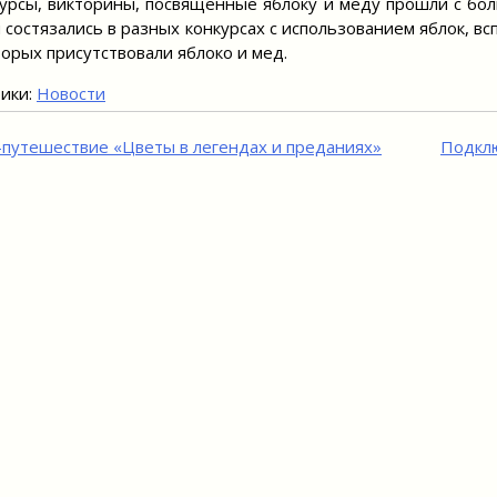
урсы, викторины, посвященные яблоку и меду прошли с бол
 состязались в разных конкурсах с использованием яблок, вс
торых присутствовали яблоко и мед.
ики:
Новости
игация
-путешествие «Цветы в легендах и преданиях»
Подклю
исям