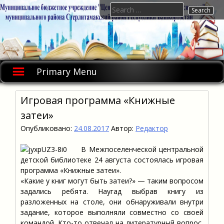
Skip
Search
to
for:
content
Primary Menu
Игровая программа «Книжные
затеи»
Опубликовано:
24.08.2017
Автор:
Редактор
В Межпоселенческой центральной
детской библиотеке 24 августа состоялась игровая
программа «Книжные затеи».
«Какие у книг могут быть затеи?» — таким вопросом
задались ребята. Наугад выбрав книгу из
разложенных на столе, они обнаруживали внутри
задание, которое выполняли совместно со своей
командой. Кто-то отвечал на литературный вопрос,