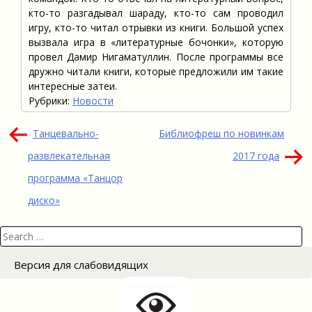
кто-то разгадывал шараду, кто-то сам проводил
игру, кто-то читал отрывки из книги. Большой успех
вызвала игра в «литературные бочонки», которую
провел Дамир Нигаматуллин. После программы все
дружно читали книги, которые предложили им такие
интересные затеи.
Рубрики:
Новости
Навигация
Танцевально-
Библиофреш по новинкам
по
развлекательная
2017 года
записям
программа «Танцор
диско»
Search
for:
Версия для слабовидящих