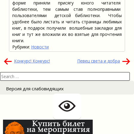
форме приняли присягу юного читателя
библиотеки, тем самым став полноправными
пользователями детской библиотеки. Чтобы
удобнее было листать и читать страницы любимых
книг, в подарок получили волшебные закладки для
книг и тут же вложили их во взятые для прочтения
книги.
Рубрики:
Новости
Навигация
Конкурс! Конкурс!
Певец света и добра
по
Search
записям
for:
Версия для слабовидящих