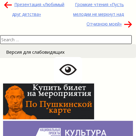
Навигация
Презентация «Любимый
Громкие чтения «Пусть
по
друг детства»
мелодии не меркнут над
записям
Отчизною моей»
Search
for:
Версия для слабовидящих