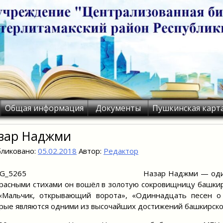
Общая информация
Документы
Пушкинская карт
зар Наджми
ликовано:
05.02.2018
Автор:
Редактор
Назар Наджми — оди
расными стихами он вошёл в золотую сокровищницу башкирс
«Мальчик, открывающий ворота», «Одиннадцать песен о 
рые являются одними из высочайших достижений башкирско