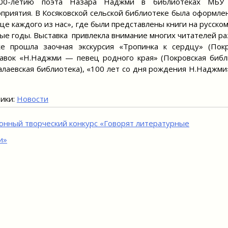
00-летию поэта Назара Наджми в библиотеках МБУ 
приятия. В Косяковской сельской библиотеке была оформле
це каждого из нас», где были представлены книги на русско
ые годы. Выставка привлекла внимание многих читателей ра
е прошла заочная экскурсия «Тропинка к сердцу» (Покр
авок «Н.Наджми — певец родного края» (Покровская библ
алаевская библиотека), «100 лет со дня рождения Н.Наджми
ики:
Новости
игация
онный творческий конкурс «Говорят литературные
и»
исям