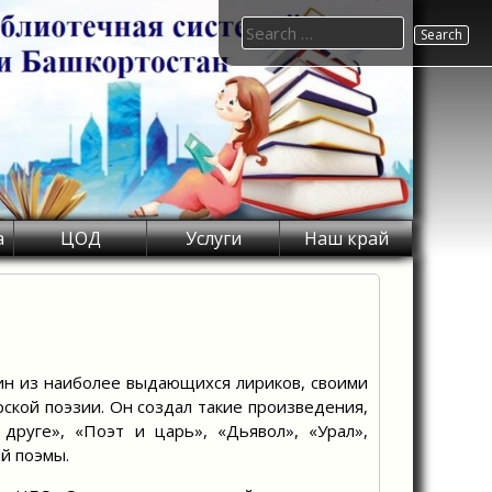
Search
for:
а
ЦОД
Услуги
Наш край
н из наиболее выдающихся лириков, своими
кой поэзии. Он создал такие произведения,
друге», «Поэт и царь», «Дьявол», «Урал»,
й поэмы.