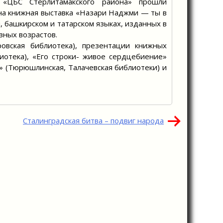
«ЦБС Стерлитамакского района» прошли
на книжная выставка «Назари Наджми — ты в
м, башкирском и татарском языках, изданных в
зных возрастов.
овская библиотека), презентации книжных
иотека), «Его строки- живое сердцебиение»
» (Тюрюшлинская, Талачевская библиотеки) и
Сталинградская битва – подвиг народа