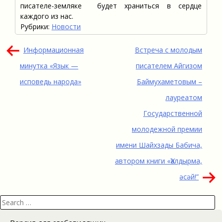
писателе-земляке будет храниться в сердце
каждого из нас.
Рубрики:
Новости
Навигация
Информационная
Встреча с молодым
по
минутка «Язык —
писателем Айгизом
записям
исповедь народа»
Баймухаметовым –
лауреатом
Государственной
молодежной премии
имени Шайхзады Бабича,
автором книги «Ҡалдырма,
әсәй!”
Search
for: