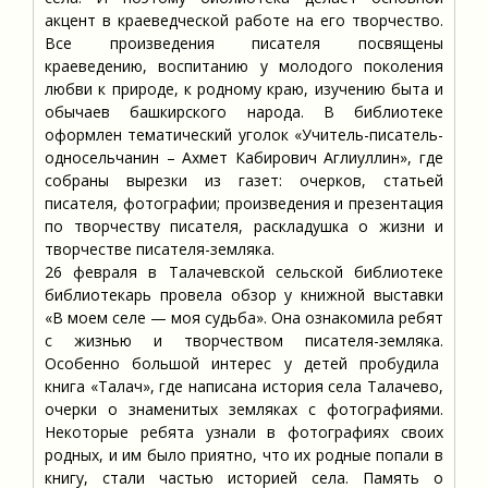
акцент в краеведческой работе на его творчество.
Все произведения писателя посвящены
краеведению, воспитанию у молодого поколения
любви к природе, к родному краю, изучению быта и
обычаев башкирского народа. В библиотеке
оформлен тематический уголок «Учитель-писатель-
односельчанин – Ахмет Кабирович Аглиуллин», где
собраны вырезки из газет: очерков, статьей
писателя, фотографии; произведения и презентация
по творчеству писателя, раскладушка о жизни и
творчестве писателя-земляка.
26 февраля в Талачевской сельской библиотеке
библиотекарь провела обзор у книжной выставки
«В моем селе — моя судьба». Она ознакомила ребят
с жизнью и творчеством писателя-земляка.
Особенно большой интерес у детей пробудила
книга «Талач», где написана история села Талачево,
очерки о знаменитых земляках с фотографиями.
Некоторые ребята узнали в фотографиях своих
родных, и им было приятно, что их родные попали в
книгу, стали частью историей села. Память о