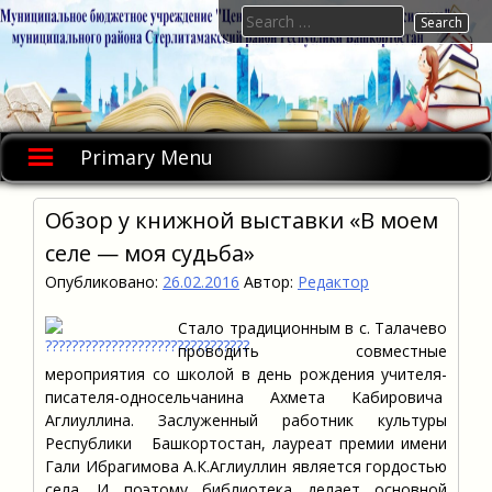
Skip
Search
to
for:
content
Primary Menu
Обзор у книжной выставки «В моем
селе — моя судьба»
Опубликовано:
26.02.2016
Автор:
Редактор
Стало традиционным в с. Талачево
проводить совместные
мероприятия со школой в день рождения учителя-
писателя-односельчанина Ахмета Кабировича
Аглиуллина. Заслуженный работник культуры
Республики Башкортостан, лауреат премии имени
Гали Ибрагимова А.К.Аглиуллин является гордостью
села. И поэтому библиотека делает основной