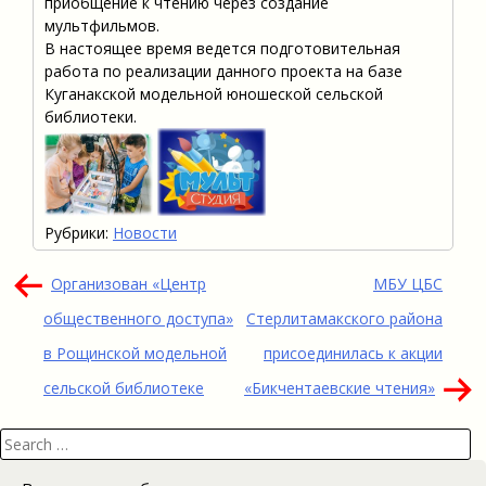
приобщение к чтению через создание
мультфильмов.
В настоящее время ведется подготовительная
работа по реализации данного проекта на базе
Куганакской модельной юношеской сельской
библиотеки.
Рубрики:
Новости
Навигация
Организован «Центр
МБУ ЦБС
по
общественного доступа»
Стерлитамакского района
записям
в Рощинской модельной
присоединилась к акции
сельской библиотеке
«Бикчентаевские чтения»
Search
for: