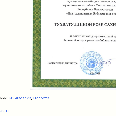
ики:
Библиотеки
,
Новости
игация
зент