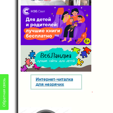
по
зап
Обратная связь