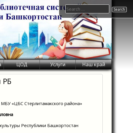
Search
for:
а
ЦОД
Услуги
Наш край
 РБ
 МБУ «ЦБС Стерлитамакского района»
лловна
культуры Республики Башкортостан