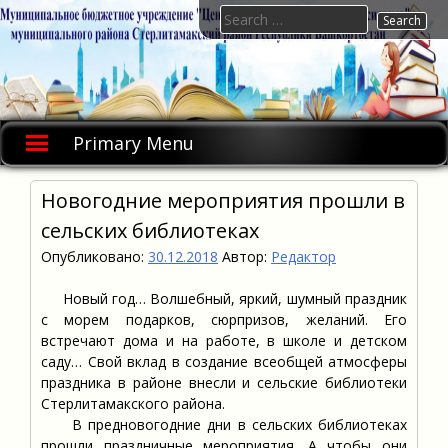
Skip
Search
to
for:
content
Primary Menu
Новогодние мероприятия прошли в
сельских библиотеках
Опубликовано:
30.12.2018
Автор:
Редактор
Новый год… Волшебный, яркий, шумный праздник
с морем подарков, сюрпризов, желаний. Его
встречают дома и на работе, в школе и детском
саду… Свой вклад в создание всеобщей атмосферы
праздника в районе внесли и сельские библиотеки
Стерлитамакского района.
В предновогодние дни в сельских библиотеках
прошли праздничные мероприятия. А чтобы они