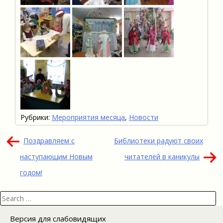
Рубрики:
Мероприятия месяца
,
Новости
Навигация
Поздравляем с
Библиотеки радуют своих
по
наступающим Новым
читателей в каникулы
записям
годом!
Search
for:
Версия для слабовидящих