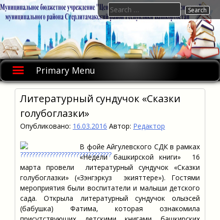
Skip
Search
to
for:
content
Primary Menu
Литературный сундучок «Сказки
голубоглазки»
Опубликовано:
16.03.2016
Автор:
Редактор
В фойе Айгулевского СДК в рамках
«Недели башкирской книги» 16
марта провели литературный сундучок «Сказки
голубоглазки» («Зэнгэркуз экияттере»). Гостями
мероприятия были воспитатели и малыши детского
сада. Открыла литературный сундучок олыэсей
(бабушка) Фатима, которая ознакомила
присутствующих детскими книгами башкирских