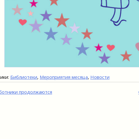
ики:
Библиотеки
,
Мероприятия месяца
,
Новости
игация
ботники продолжаются
исям