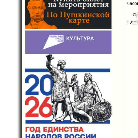
часо
Орга
Цент