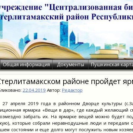
Общая информация
Документы
Пушкинская карт
Стерлитамакском районе пройдет яр
ликовано:
22.04.2019
Автор:
Редактор
апреля 2019 года в районном Дворце культуры (с.Заго
иционная ярмарка «Вещи в дар», где каждый желающий с
озмездно забрать их. На ярмарке вещей можно будет по
кую), которые собрали неравнодушные люди и передали о
шем состоянии и еще долго могут послужить новым хозяев