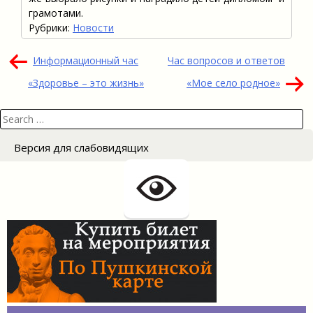
грамотами.
Рубрики:
Новости
Навигация
Информационный час
Час вопросов и ответов
по
«Здоровье – это жизнь»
«Мое село родное»
записям
Search
for:
Версия для слабовидящих