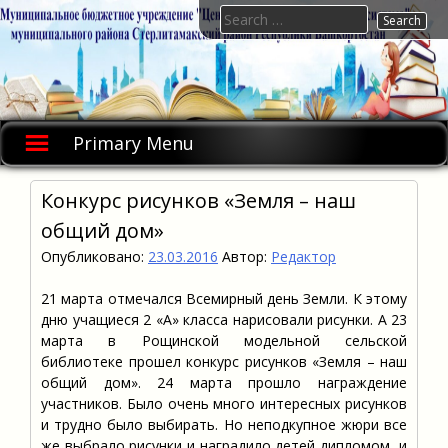
Skip
Search
to
for:
content
Primary Menu
Конкурс рисунков «Земля – наш
общий дом»
Опубликовано:
23.03.2016
Автор:
Редактор
21 марта отмечался Всемирный день Земли. К этому
дню учащиеся 2 «А» класса нарисовали рисунки. А 23
марта в Рощинской модельной сельской
библиотеке прошел конкурс рисунков «Земля – наш
общий дом». 24 марта прошло награждение
участников. Было очень много интересных рисунков
и трудно было выбирать. Но неподкупное жюри все
же выбрало рисунки и наградило детей дипломом и