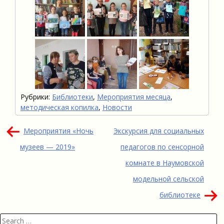
Рубрики:
Библиотеки
,
Мероприятия месяца
,
методическая копилка
,
Новости
Навигация
Мероприятия «Ночь
Экскурсия для социальных
по
музеев — 2019»
педагогов по сенсорной
записям
комнате в Наумовской
модельной сельской
библиотеке
Search