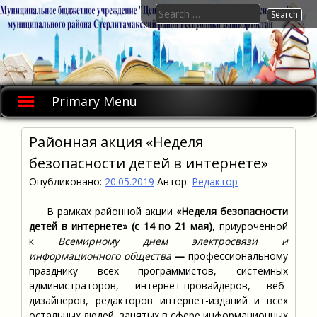
Skip
Search
to
for:
content
Primary Menu
Районная акция «Неделя
безопасности детей в интернете»
Опубликовано:
20.05.2019
Автор:
Редактор
В рамках районной акции
«Неделя безопасности
детей в интернете» (с 14 по 21 мая)
, приуроченной
к
Всемирному днем электросвязи и
информационного общества
—
профессиональному
празднику всех программистов, системных
администраторов, интернет-провайдеров, веб-
дизайнеров, редакторов интернет-изданий и всех
остальных людей, занятых в сфере информационных