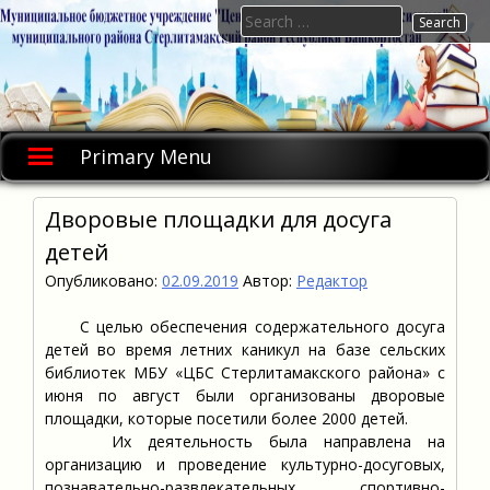
Skip
Search
to
for:
content
Primary Menu
Дворовые площадки для досуга
детей
Опубликовано:
02.09.2019
Автор:
Редактор
С целью обеспечения содержательного досуга
детей во время летних каникул на базе сельских
библиотек МБУ «ЦБС Стерлитамакского района» с
июня по август были организованы дворовые
площадки, которые посетили более 2000 детей.
Их деятельность была направлена на
организацию и проведение культурно-досуговых,
познавательно-развлекательных, спортивно-