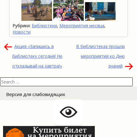
Рубрики:
Библиотеки
,
Мероприятия месяца
,
Новости
Навигация
Акция «Запишись в
В библиотеках прошли
по
библиотеку сегодня! Не
мероприятия ко Дню
записям
откладывай на завтра!»
знаний
Search
for:
Версия для слабовидящих