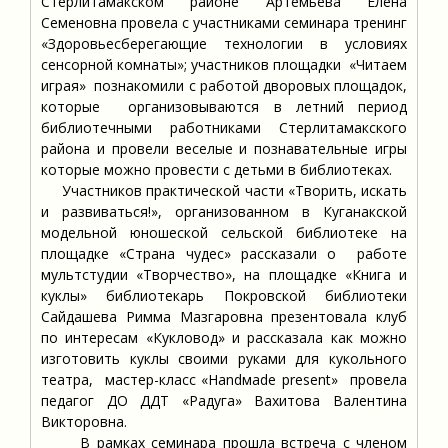
Стерлитамакском районе Артемьева Елена
Семеновна провела с участниками семинара тренинг
«Здоровьесберегающие технологии в условиях
сенсорной комнаты»; участников площадки «Читаем
играя» познакомили с работой дворовых площадок,
которые организовываются в летний период
библиотечными работниками Стерлитамакского
района и провели веселые и познавательные игры
которые можно провести с детьми в библиотеках.
Участников практической части «Творить, искать
и развиваться!», организованном в Куганакской
модельной юношеской сельской библиотеке на
площадке «Страна чудес» рассказали о работе
мультстудии «Творчество», на площадке «Книга и
куклы» библиотекарь Покровской библиотеки
Сайдашева Римма Мазгаровна презентовала клуб
по интересам «Кукловод» и рассказала как можно
изготовить куклы своими руками для кукольного
театра, мастер-класс «Handмade present» провела
педагог ДО ДДТ «Радуга» Вахитова Валентина
Викторовна.
В рамках семинара прошла встреча с членом