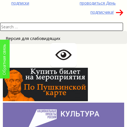
по
подписки
проводиться День
записям
подписчика!
Search
for:
Версия для слабовидящих
Обратная связь