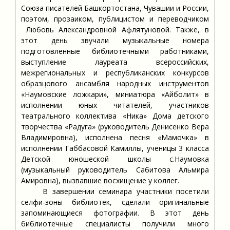
Союза писателей Башкортостана, Чувашии и России,
поэтом, прозаиком, публицистом и переводчиком
Любовь Александровной Афлятуновой. Также, в
этот день звучали музыкальные номера
подготовленные библиотечными работниками,
выступление лауреата всероссийских,
межрегиональных и республиканских конкурсов
образцового ансамбля народных инструментов
«Наумовские ложкари», миниатюра «Айболит» в
исполнении юных читателей, участников
театрального коллектива «Ника» Дома детского
творчества «Радуга» (руководитель Денисенко Вера
Владимировна), исполнена песня «Мамочка» в
исполнении Габбасовой Камиллы, ученицы 3 класса
Детской юношеской школы с.Наумовка
(музыкальный руководитель Сабитова Альмира
Амировна), вызвавшие восхищение у коллег.
В завершении семинара участники посетили
селфи-зоны библиотек, сделали оригинальные
запоминающиеся фотографии. В этот день
библиотечные специалисты получили много