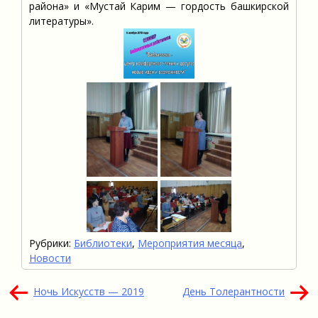
района» и «Мустай Карим — гордость башкирской
литературы».
Рубрики:
Библиотеки
,
Мероприятия месяца
,
Новости
Навигация
Ночь Искусств — 2019
День Толерантности
по