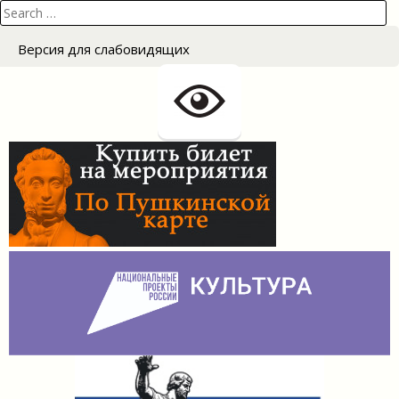
Search
записям
for:
Версия для слабовидящих