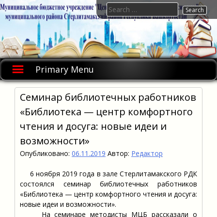
Skip
Search
to
for:
content
Primary Menu
Cеминар библиотечных работников
«Библиотека — центр комфортного
чтения и досуга: новые идеи и
возможности»
Опубликовано:
06.11.2019
Автор:
Редактор
6 ноября 2019 года в зале Стерлитамакского РДК
состоялся семинар библиотечных работников
«Библиотека — центр комфортного чтения и досуга:
новые идеи и возможности».
На семинаре методисты МЦБ рассказали о