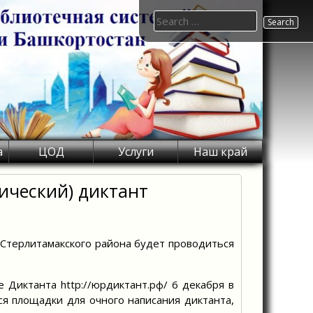
Search
for:
а
ЦОД
Услуги
Наш край
ический) диктант
Стерлитамакского района будет проводиться
иктанта http://юрдиктант.рф/ 6 декабря в
ся площадки для очного написания диктанта,