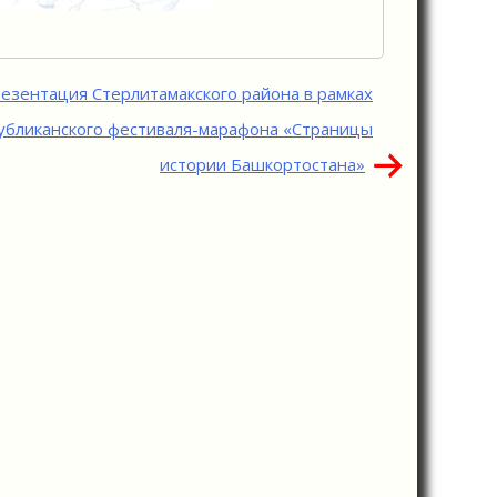
езентация Стерлитамакского района в рамках
убликанского фестиваля-марафона «Страницы
истории Башкортостана»