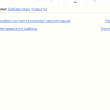
ики:
Библиотеки
,
Новости
игация
екабря состоится концерт-презентация
Пр
литамакского района
Респ
исям