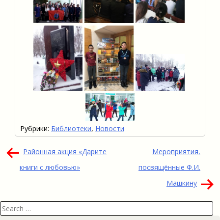
Рубрики:
Библиотеки
,
Новости
Навигация
Районная акция «Дарите
Мероприятия,
по
книги с любовью»
посвящённые Ф.И.
записям
Машкину
Search
for: