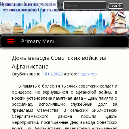
Skip
Search
to
for:
content
Primary Menu
День вывода Советских войск из
Афганистана
Опубликовано:
18.02.2020
Автор:
Редактор
В память о более 14 тысячах советских солдат и
офицеров, не вернувшихся с афганской войны, в
России установлена памятная дата – День памяти о
россиянах, исполнявших служебный долг за
пределами Отечества. В сельских библиотеках
Стерлитамакского района прошли циклы
мероприятий, посвященные Дню вывода Советских
войск из Афганистана: литературно-музыкальная