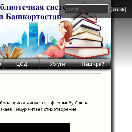
Search
for:
а
ЦОД
Услуги
Наш край
айона присоединяется к флешмобу Союза
акаев Тимур читает стихотворение