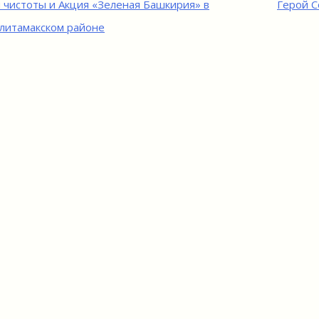
игация
 чистоты и Акция «Зеленая Башкирия» в
Герой С
литамакском районе
исям