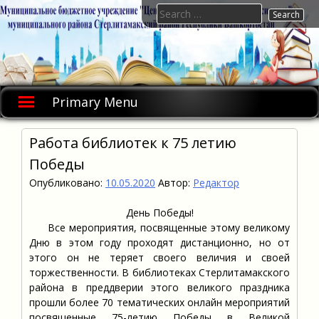
Skip
Search
to
for:
content
Primary Menu
Работа библиотек к 75 летию
Победы
Опубликовано:
10.05.2020
Автор:
Редактор
День Победы!
Все мероприятия, посвященные этому великому
Дню в этом году проходят дистанционно, но от
этого он не теряет своего величия и своей
торжественности. В библиотеках Стерлитамакского
района в преддверии этого великого праздника
прошли более 70 тематических онлайн мероприятий
посвященные 75-летию Победы в Великой