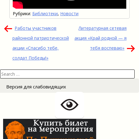
Рубрики:
Библиотеки
,
Новости
Навигация
Работы участников
Литературная сетевая
по
районной патриотической
акция «Край родной — я
записям
акции «Спасибо тебе,
тебя воспеваю»
солдат Победы!»
Search
for:
Версия для слабовидящих