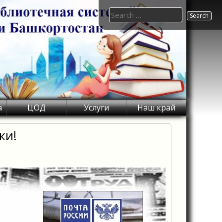
Search
for:
а
ЦОД
Услуги
Наш край
ки!