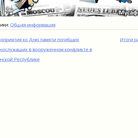
ики:
Общая информация
игация
оприятия ко Дню памяти погибших
Итоги р
нослужащих в вооруженном конфликте в
исям
нской Республике