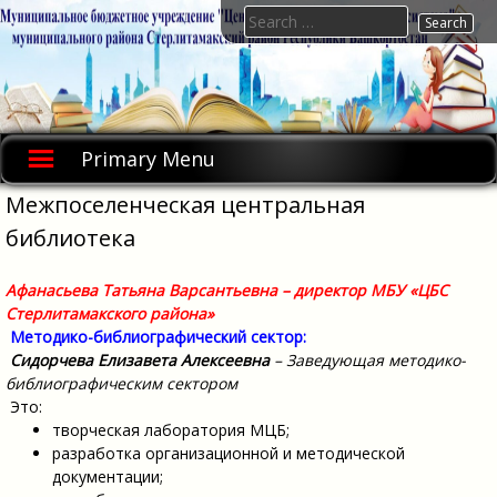
Skip
Search
to
for:
content
Primary Menu
Межпоселенческая центральная
библиотека
Афанасьева Татьяна Варсантьевна – директор МБУ «ЦБС
Стерлитамакского района»
Методико-библиографический сектор:
Сидорчева Елизавета Алексеевна
– Заведующая методико-
библиографическим сектором
Это:
творческая лаборатория МЦБ;
разработка организационной и методической
документации;