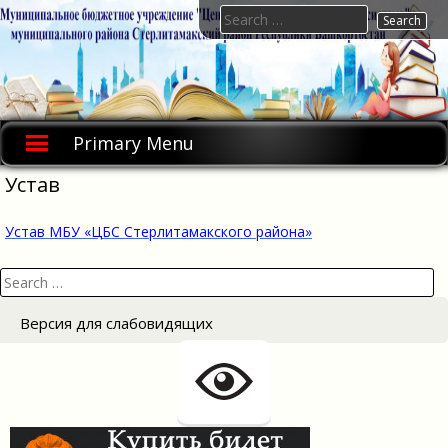
Skip
Search
to
for:
content
Primary Menu
Устав
Устав МБУ «ЦБС Стерлитамакского района»
Search
for:
Версия для слабовидящих