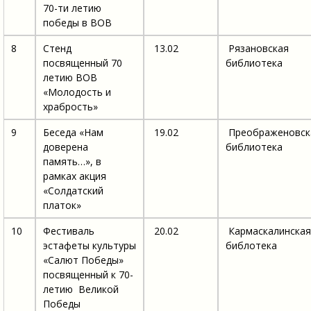
70-ти летию
победы в ВОВ
8
Стенд
13.02
Рязановская
посвященный 70
библиотека
летию ВОВ
«Молодость и
храбрость»
9
Беседа «Нам
19.02
Преображеновск
доверена
библиотека
память…», в
рамках акция
«Солдатский
платок»
10
Фестиваль
20.02
Кармаскалинская
эстафеты культуры
библотека
«Салют Победы»
посвященный к 70-
летию Великой
Победы