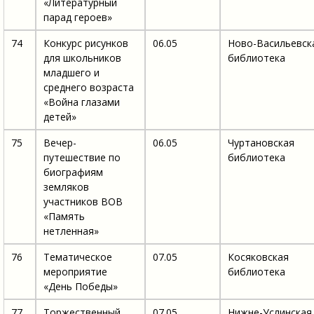
«Литературный
парад героев»
74
Конкурс рисунков
06.05
Ново-Васильевск
для школьников
библиотека
младшего и
среднего возраста
«Война глазами
детей»
75
Вечер-
06.05
Чуртановская
путешествие по
библиотека
биографиям
земляков
участников ВОВ
«Память
нетленная»
76
Тематическое
07.05
Косяковская
мероприятие
библиотека
«День Победы»
77
Торжественный
07.05
Нижне-Услинская