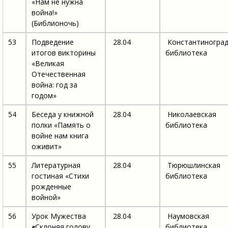
«Нам не нужна
война!»
(Библионочь)
53
Подведение
28.04
Константиноград
итогов викторины
библиотека
«Великая
Отечественная
война: год за
годом»
54
Беседа у книжной
28.04
Николаевская
полки «Память о
библиотека
войне нам книга
оживит»
55
Литературная
28.04
Тюрюшлинская
гостиная «Стихи
библиотека
рожденные
войной»
56
Урок Мужества
28.04
Наумовская
«
Склоняя голову
библиотека