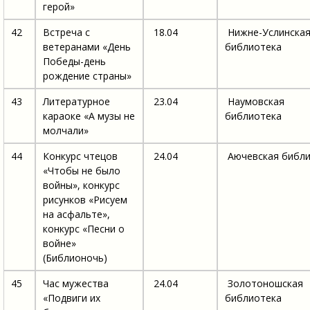
герой»
42
Встреча с
18.04
Нижне-Услинска
ветеранами «День
библиотека
Победы-день
рождение страны»
43
Литературное
23.04
Наумовская
караоке «А музы не
библиотека
молчали»
44
Конкурс чтецов
24.04
Аючевская библи
«Чтобы не было
войны», конкурс
рисунков «Рисуем
на асфальте»,
конкурс «Песни о
войне»
(Библионочь)
45
Час мужества
24.04
Золотоношская
«Подвиги их
библиотека