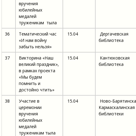
вручения
юбилейных
медалей
труженикам тыла
36
Тематический час
15.04
Дергачевская
«И нам войну
библиотека
забыть нельзя»
37
Викторина «Наш
15.04
Кантюковская
великий праздник»,
библиотека
в рамках проекта
«Мы будем
помнить и
достойно чтить»
38
Участие в
15.04
Ново-Барятинска
церемонии
Кармаскалинская
вручения
библиотеки
юбилейных
медалей
труженикам тыла