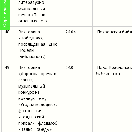
Обратная связь
литературно-
музыкальный
вечер «Песни
огненных лет»
48
Викторина
24.04
Покровская библ
«Победная»,
посвященная Дню
Победы
(Библионочь)
49
Викторина
24.04
Ново-Красноярс
«Дорогой горечи и
библиотека
славы»,
музыкальный
конкурс на
военную тему
«Угадай мелодию»,
фотосессия
«Солдатский
привал», флешмоб
«Вальс Победы»