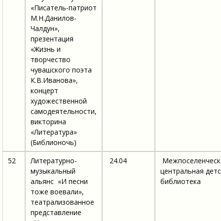
«Писатель-патриот
М.Н.Данилов-
Чалдун»,
презентация
«Жизнь и
творчество
чувашского поэта
К.В.Иванова»,
концерт
художественной
самодеятельности,
викторина
«Литература»
(Библионочь)
52
Литературно-
24.04
Межпоселенческ
музыкальный
центральная детс
альянс «И песни
библиотека
тоже воевали»,
театрализованное
представление