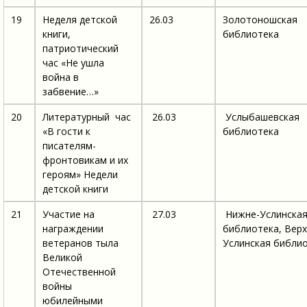
19
Неделя детской
26.03
Золотоношская
книги,
библиотека
патриотический
час «Не ушла
война в
забвение…»
20
Литературный час
26.03
Услыбашевская
«В гости к
библиотека
писателям-
фронтовикам и их
героям» Недели
детской книги
21
Участие на
27.03
Нижне-Услинска
награждении
библиотека, Верх
ветеранов тыла
Услинская библи
Великой
Отечественной
войны
юбилейными