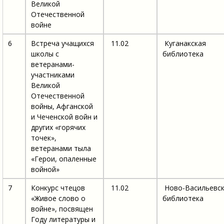
Великой
Отечественной
войне
6
Встреча учащихся
11.02
Куганакская
школы с
библиотека
ветеранами-
участниками
Великой
Отечественной
войны, Афганской
и Чеченской войн и
других «горячих
точек»,
ветеранами тыла
«Герои, опаленные
войной»
7
Конкурс чтецов
11.02
Ново-Васильевс
«Живое слово о
библиотека
войне», посвящен
Году литературы и