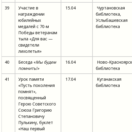
39
Участие в
15.04
Чуртановская
награждении
библиотека,
юбилейных
Услыбашевская
медалей с 70-м
библиотека
Победы ветеранам
тыла «Для вас —
свидетели
лихолетья»
40
Беседа «
Мы будем
16.04
Ново-Красноярс
помнить!»
библиотека
41
Урок памяти
17.04
Куганакская
«Пусть поколения
библиотека
помнят»,
посвященный
Герою Советского
Союза Григорию
Степановичу
Пулькину, буклет
«Наш первый