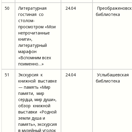
50
Литературная
24.04
Преображеновск
гостиная со
библиотека
столом-
просмотром «Мои
непрочитанные
книги»,
литературный
марафон
«Вспомним всех
поименно…»
51
Экскурсия к
24.04
Услыбашевская
книжной выставке
библиотека
— память «Мир
памяти, мир
сердца, мир души»,
обзор книжной
выставки «Родной
земли душа и
память», экскурсия
в музейный уголок