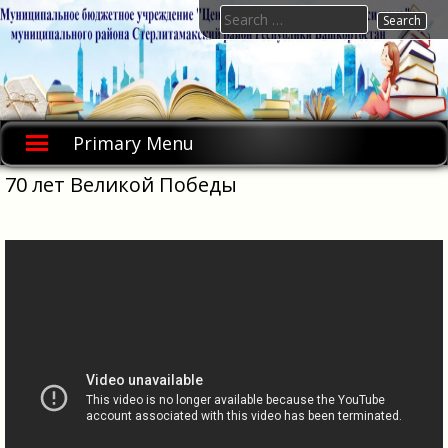
Skip
Search
to
for:
content
Primary Menu
70 лет Великой Победы