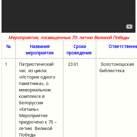
Мероприятия, посвященные 70- летию Великой Победы
№
Названия
Сроки
Ответствен
мероприятия
проведения
1
Патриотический
23.01
Золотоношская
час из цикла:
библиотека
«История одного
памятника», о
мемориальном
комплексе в
Белоруссии
«Хатынь».
Мероприятие
приурочено к 70 –
летию Великой
Победы