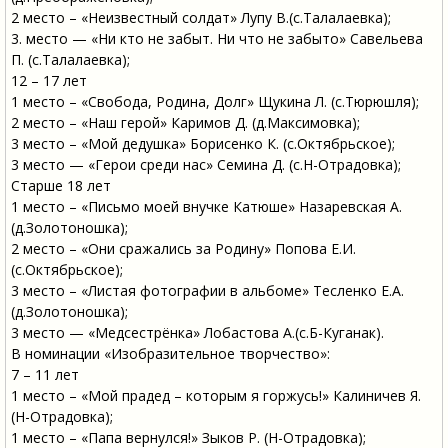
2 место – «Неизвестный солдат» Лупу В.(с.Талалаевка);
3. место — «Ни кто не забыт. Ни что не забыто» Савельева
П. (с.Талалаевка);
12 – 17 лет
1 место – «Свобода, Родина, Долг» Щукина Л. (с.Тюрюшля);
2 место – «Наш герой» Каримов Д. (д.Максимовка);
3 место – «Мой дедушка» Борисенко К. (с.Октябрьское);
3 место — «Герои среди нас» Семина Д. (с.Н-Отрадовка);
Старше 18 лет
1 место – «Письмо моей внучке Катюше» Назаревская А.
(д.Золотоношка);
2 место – «Они сражались за Родину» Попова Е.И.
(с.Октябрьское);
3 место – «Листая фотографии в альбоме» Тесленко Е.А.
(д.Золотоношка);
3 место — «Медсестрёнка» Лобастова А.(с.Б-Куганак).
В номинации «Изобразительное творчество»:
7 – 11 лет
1 место – «Мой прадед – которым я горжусь!» Калиничев Я.
(Н-Отрадовка);
1 место – «Папа вернулся!» Зыков Р. (Н-Отрадовка);