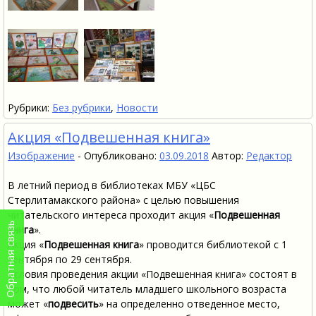
Рубрики:
Без рубрики
,
Новости
Акция «Подвешенная книга»
Изображение
-
Опубликовано:
03.09.2018
Автор:
Редактор
В летний период в библиотеках МБУ «ЦБС
Стерлитамакского района» с целью повышения
читательского интереса проходит акция «
Подвешенная
Обратная связь
книга
».
Акция «
Подвешенная книга
» проводится библиотекой с 1
сентября по 29 сентября.
Условия проведения акции «Подвешенная книга» состоят в
том, что любой читатель младшего школьного возраста
может «
подвесить
» на определенно отведенное место,