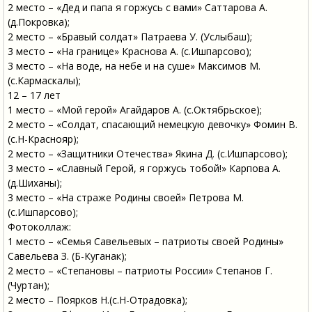
2 место – «Дед и папа я горжусь с вами» Саттарова А.
(д.Покровка);
2 место – «Бравый солдат» Патраева У. (Услыбаш);
3 место – «На границе» Краснова А. (с.Ишпарсово);
3 место – «На воде, на небе и на суше» Максимов М.
(с.Кармаскалы);
12 – 17 лет
1 место – «Мой герой» Агайдаров А. (с.Октябрьское);
2 место – «Солдат, спасающий немецкую девочку» Фомин В.
(с.Н-Краснояр);
2 место – «Защитники Отечества» Якина Д. (с.Ишпарсово);
3 место – «Славный Герой, я горжусь тобой!» Карпова А.
(д.Шиханы);
3 место – «На страже Родины своей» Петрова М.
(с.Ишпарсово);
Фотоколлаж:
1 место – «Семья Савельевых – патриоты своей Родины»
Савельева З. (Б-Куганак);
2 место – «Степановы – патриоты России» Степанов Г.
(Чуртан);
2 место – Поярков Н.(с.Н-Отрадовка);