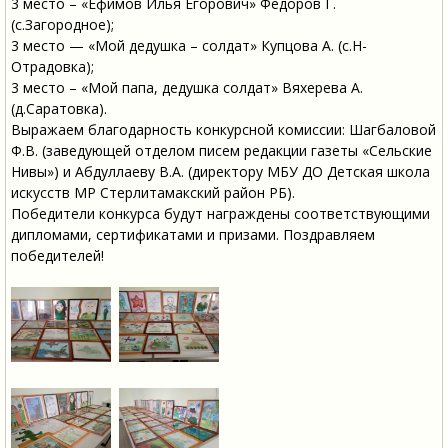
3 место – «Ефимов Илья Егорович» Федоров Г.
(с.Загородное);
3 место — «Мой дедушка – солдат» Купцова А. (с.Н-
Отрадовка);
3 место – «Мой папа, дедушка солдат» Вяхерева А.
(д.Саратовка).
Выражаем благодарность конкурсной комиссии: Шагбаловой
Ф.В. (заведующей отделом писем редакции газеты «Сельские
Нивы») и Абдуллаеву В.А. (директору МБУ ДО Детская школа
искусств МР Стерлитамакский район РБ).
Победители конкурса будут награждены соответствующими
дипломами, сертификатами и призами. Поздравляем
победителей!